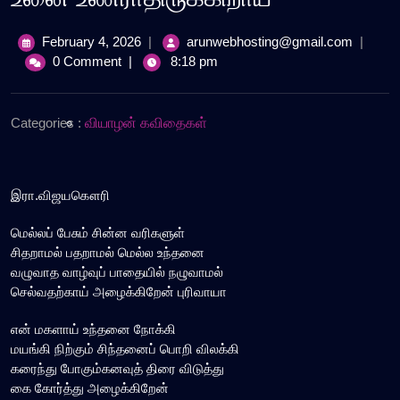
February
உனை
February 4, 2026
|
arunwebhosting@gmail.com
|
4,
உணராதிர
0 Comment
|
8:18 pm
2026
Categories :
வியாழன் கவிதைகள்
இரா.விஜயகௌரி
மெல்லப் பேசும் சின்ன வரிகளுள்
சிதறாமல் பதறாமல் மெல்ல உந்தனை
வழுவாத வாழ்வுப் பாதையில் நழுவாமல்
செல்வதற்காய் அழைக்கிறேன் புரிவாயா
என் மகளாய் உந்தனை நோக்கி
மயங்கி நிற்கும் சிந்தனைப் பொறி விலக்கி
கரைந்து போகும்கனவுத் திரை விடுத்து
கை கோர்த்து அழைக்கிறேன்