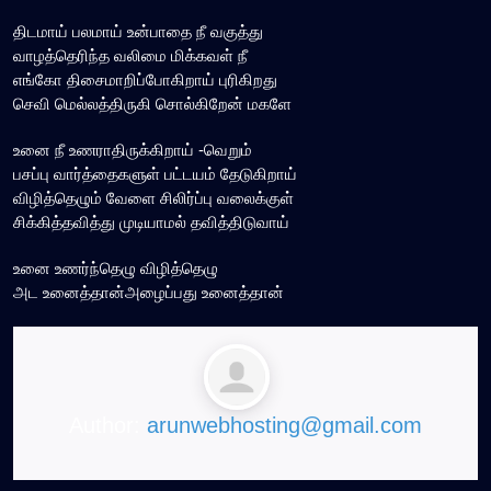
திடமாய் பலமாய் உன்பாதை நீ வகுத்து
வாழத்தெரிந்த வலிமை மிக்கவள் நீ
எங்கோ திசைமாறிப்போகிறாய் புரிகிறது
செவி மெல்லத்திருகி சொல்கிறேன் மகளே
உனை நீ உணராதிருக்கிறாய் -வெறும்
பசப்பு வார்த்தைகளுள் பட்டயம் தேடுகிறாய்
விழித்தெழும் வேளை சிலிர்ப்பு வலைக்குள்
சிக்கித்தவித்து முடியாமல் தவித்திடுவாய்
உனை உணர்ந்தெழு விழித்தெழு
அட உனைத்தான்அழைப்பது உனைத்தான்
Author:
arunwebhosting@gmail.com