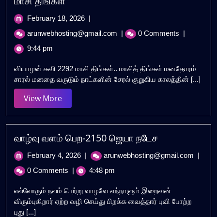
மாசி திங்கள்
February
February 18, 2026
|
18,
மாசி
arunwebhosting@gmail.com
|
0 Comments
|
2026
திங்கள்
9:44 pm
வியாழன் கவி 2292 மாசி திங்கள்.. மாசித் திங்கள் மனதோரம்
சாரல் மனதை வருடும் நாட்களின் சேரல் குறுகிய காலத்தின் [...]
View
View More
More
வாழ்வு வளம் பெற-2150 ஜெயா நடேச
February
வாழ்வு
February 4, 2026
|
arunwebhosting@gmail.com
|
4,
வளம்
0 Comments
|
4:48 pm
2026
பெற-2
ஜெயா
எல்லோரும் நலம் பெற்று வாழவே எந்நாளும் இறைவன்
நடேச
விரும்புகிறார் ஏற்ற வழி செய்து பிறக்க வைத்தார் புவி போற்ற
புது [...]