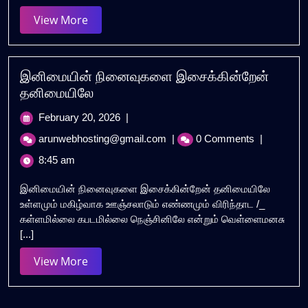
View
View More
More
இனிமையின் நினைவுகளை இசைக்கின்றேன்
தனிமையிலே
February
February 20, 2026
|
20,
இனிமையின்
arunwebhosting@gmail.com
|
0 Comments
|
2026
நினைவுகளை
8:45 am
இசைக்கின்றேன்
தனிமையிலே
இனிமையின் நினைவுகளை இசைக்கின்றேன் தனிமையிலே
உள்ளமும் மகிழ்வாக ஊஞ்சலாடும் எண்ணமும் விரிந்தாட /_
கள்ளமில்லை கபடமில்லை நெஞ்சினிலே என்றும் வெள்ளைமனசு
[...]
View
View More
More