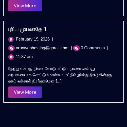
View
View More
More
புரிய முயலாதே 1
February
February 19, 2026
|
19,
புரிய
arunwebhosting@gmail.com
|
0 Comments
|
2026
முயலாதே
11:37 am
1
நேற்று என்பது நினைவோடு மட்டும் நாளை என்பது
கற்பனையாக சொட்டும் உண்மை மட்டும் இன்று நிகழ்கின்றது
சுகம் வந்தால் நிரந்தரமென [...]
View
View More
More