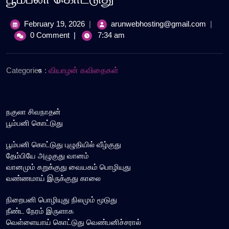
February
பூம்பனி
February 19, 2026
|
arunwebhosting@gmail.com
|
19,
கொட்டு
0 Comment
|
7:34 am
2026
Categories :
வியாழன் கவிதைகள்
நகுலா சிவநாதன்
பூம்பனி கொட்டுது
பூம்பனி கொட்டுது புழுதியில் வீழ்குது
தேம்பியே அழுகுது வானம்
வானமும் கறுக்குது வையகம் பொழியுது
வண்ணமாய் இருக்குது காலை
நிறைபனி பொழியுது நிலமும் மூடுது
நீண்ட நேரம் இருளாக
வெள்ளையாய் கொட்டுது வெண்பனிச்சரால்