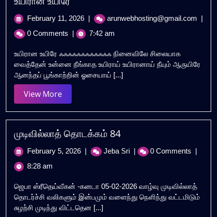
உயிரான உயிரே
February
உயிர
February 11, 2026
|
arunwebhosting@gmail.com
|
11,
உயிரே
0 Comments
|
7:42 am
2026
உயிரான உயிரே ஃஃஃஃஃஃஃஃஃஃஃஃ நினைவிலே சிலையாக
வைத்தேன் உன்னை நீங்காத உயிராய் உயிரானாய் நீயும் ஆருயிரே
ஆனந்தப் பூங்காற்றின் ஓசையாய் [...]
View
View More
More
முடிவில்லாத் தொடக்கம் 84
February
முடிவில்லாத்
February 5, 2026
|
Jeba Sri
|
0 Comments
|
5,
தொடக்கம்
8:28 am
2026
84
ஜெபா ஸ்ரீதெய்வீகன் -கனடா 05-02-2026 வாழ்வு முடிவில்லாத்
தொடர்ச்சி வலிகளும் இன்பமும் வளைந்து நெளிந்து வட்டமிடும்
சுழற்சி முடிந்து விட்டதென [...]