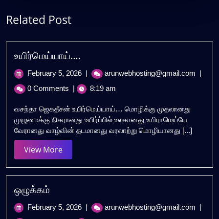
Related Post
உயிர்மெய்யாய்….
February
உயிர்ம
February 5, 2026
|
arunwebhosting@gmail.com
|
5,
0 Comments
|
8:19 am
2026
வசந்தா ஜெகதீசன் உயிர்மெய்யாய்… மொழிக்கு முதலானது
முழுமைக்கு நிகரானது உயிர்ப்பில் உலகானது உயிராமெய்யே
வேரானது வாழ்வின் தடமானது வரலாற்று மொழியானது [...]
View
View More
More
ஒழுக்கம்
February
ஒழுக்க
February 5, 2026
|
arunwebhosting@gmail.com
|
5,