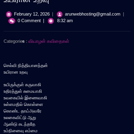
February
உயிரா
February 12, 2026
|
arunwebhosting@gmail.com
|
12,
உறவு
0 Comment
|
8:32 am
2026
Categories :
வியாழன் கவிதைகள்
செல்வி நித்தியானந்தன்
உயிரான உறவு
உயிருக்குள் கருவாகி
உதிரத்துள் சுமையாகி
உவகையில் இணைவாகி
உள்ளமதில் கொள்ளை
கொண்ட தாய்அவரே
உலகைவிட்டு ஆறு
ஆண்டு கடந்ததே
உம்நினைவு எம்மை