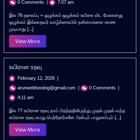
0 Comments
|
7:07 am
2026
இல 76 தலைப்பு = ஒழுக்கம் ஒழுக்கம் உயிரை விட மேலானது
ஒழுக்கம் இல்லாதவர் வாழ்க்கையில் நன்மைகளை காண
முடியாது [...]
View
View More
More
உயிரான உறவு
February
February 12, 2026
|
12,
உயிரான
arunwebhosting@gmail.com
|
0 Comments
|
2026
உறவு
4:11 am
இல 77 உயிரான உறவு நாம் பிறந்ததிலிருந்து முதல் முதல் வந்த
உயிரான உறவு எமது பெற்றோர்களே அன்பும் பாதுகாப்பும் [...]
View
View More
More