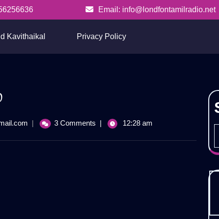
56256636
Email: info@londfontamilradio.net
info@londfontamilradio.net
d Kavithaikal
Privacy Policy
ே
அகத்தினில்
mail.com
|
3 Comments
|
12:28 am
இன்பமே