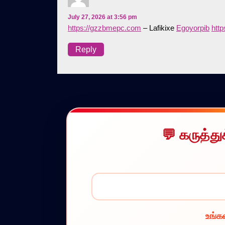
July 27, 2026 at 3:56 pm
https://gzzbmepc.com
– Lafikixe
Egoyorpib
http
Reply
கருத்த
உங்கள