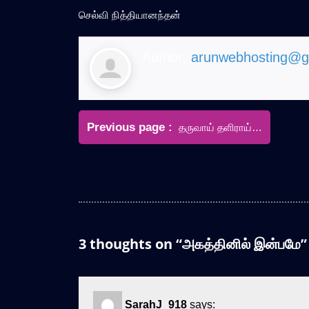
செல்வி நித்தியானந்தன்
Author:
arunwebhosting@g
Post
Older
Previous page
தருவாய் தளிராய்…
navigation
Posts
3 thoughts on “அகத்தினில் இன்பமே”
SarahJ_918
says: