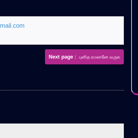
mail.com
Newer
Next page
புனித ரமலானே வ௫க
Posts