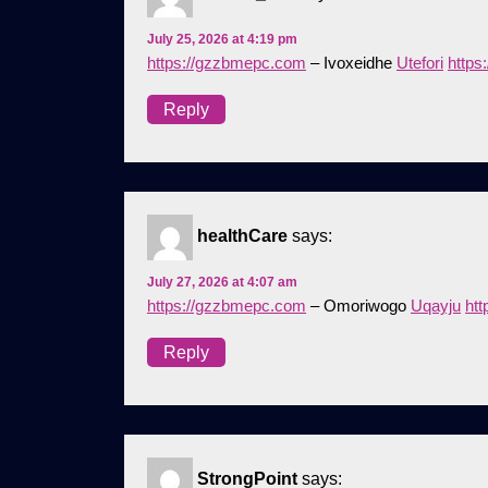
July 25, 2026 at 4:19 pm
https://gzzbmepc.com
– Ivoxeidhe
Utefori
https
Reply
healthCare
says:
July 27, 2026 at 4:07 am
https://gzzbmepc.com
– Omoriwogo
Uqayju
htt
Reply
StrongPoint
says: