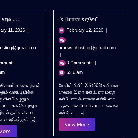
 உறவு…..
“உயிரான உறவே”
February
February
ary 11, 2026
|
February 12, 2026
|
11,
12,
2026
2026
உயிரான
“உயிரான
osting@gmail.com
arunwebhosting@gmail.com
உறவு…..
உறவே”
|
mments
|
0 Comments
|
pm
6:46 am
ஜயகௌரி வைகறைகள்
நேவிஸ் பிலிப் இல்(563) உயிரான
ுதும் வனப்பு மிக்க
உறவாக இறை என்பேனா மறை
கு தினமெழுதும்
என்பேனா அன்னை என்பேனா
னலாய் கனவெழுதும்
தந்தை என்பேனா தாயுமானவன்
வள் தன்வலியை
என்பேனா [...]
ாள் உதிரத்துள் [...]
View
View More
View
 More
More