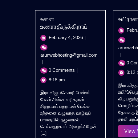
உனை
உயிரான
உணராதிருக்கிறாய்
Febru
February
February 4, 2026
|
4,
arunwebh
2026
|
உனை
arunwebhosting@gmail.com
உணராதிருக்கிறாய்
|
0 Co
0 Comments
|
9:12 
8:18 pm
இரா.வி
உயிர்ப்பெழ
இரா.விஜயகௌரி மெல்லப்
விடியலுக்
பேசும் சின்ன வரிகளுள்
மொழிப்பு
சிதறாமல் பதறாமல் மெல்ல
தேவதை இ
உந்தனை வழுவாத வாழ்வுப்
தான் மறப்ப
பாதையில் நழுவாமல்
செல்வதற்காய் அழைக்கிறேன்
View
[...]