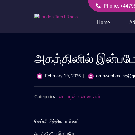
Skip
Phone: +4479
to
+447956256636
content
Home
Ad
அகத்தினில் இன்பம
February
February 19, 2026
|
arunwebhosting@g
19,
2026
Categories :
வியாழன் கவிதைகள்
செல்வி நித்தியானந்தன்
அகத்தினில் இன்பமே