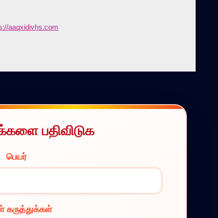
s://aaqxidivhs.com
ுக்களை பதிவிடுக
பெயர்
் கருத்துக்கள்