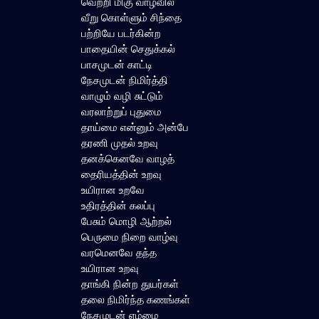
வெற்றி மிகு வாழ்வில்
வீறு கொள்ளும் சிந்தை
பற்றியே படர்கின்ற
பாதையின் செதுக்கல்
பாசமுடன் காட்டி
நேசமுடன் நிமிர்த்தி
வாழும் வழி சுட்டும்
வரலாற்றுப் புதுமை
தாய்மை என்னும் அன்பே
தரணி முதல் உறவு
தனக்கெனவே வாழத்
தைரியத்தின் உறவு
உயிரான உறவே
உதிரத்தின் கலப்பு
பேசும் மொழி ஆற்றல்
பெருமை நிறை வாழ்வு
வரமெனவே தந்த
உயிரான உறவு
தாங்கி நின்ற துயர்கள்
தலை நிமிர்ந்த கணங்கள்
நேசமுடன் எம்மை