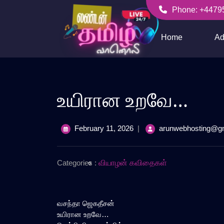
Skip
Phone: +4479
to
+447956256636
content
Home
Ad
உயிரான உறவே…
February
February 11, 2026
|
arunwebhosting@g
11,
2026
Categories :
வியாழன் கவிதைகள்
வசந்தா ஜெகதீசன்
உயிரான உறவே…