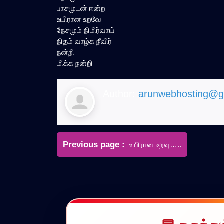
பாசமுடன் ஈன்ற
உயிரான உறவே
நேசமும் நிமிர்வாய்
நிதம் வாழ்க நீவிர்
நன்றி
மிக்க நன்றி
Author:
arunwebhosting@g
Post
Older
Previous page
உயிரான உறவு…..
navigation
Posts