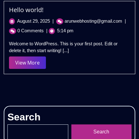
Hello world!
August
Hello
August 29, 2025
|
arunwebhosting@gmail.com
|
29,
world!
0 Comments
|
5:14 pm
2025
Welcome to WordPress. This is your first post. Edit or
delete it, then start writing! [...]
View
View More
More
Search
Search