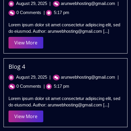
August
Blog
August 29, 2025
|
arunwebhosting@gmail.com
|
29,
2
0 Comments
|
5:17 pm
2025
Lorem ipsum dolor sit amet consectetur adipiscing elit, sed
do eiusmod. Author: arunwebhosting@gmail.com [...]
View
View More
More
Blog 4
August
Blog
August 29, 2025
|
arunwebhosting@gmail.com
|
29,
4
0 Comments
|
5:17 pm
2025
Lorem ipsum dolor sit amet consectetur adipiscing elit, sed
do eiusmod. Author: arunwebhosting@gmail.com [...]
View
View More
More