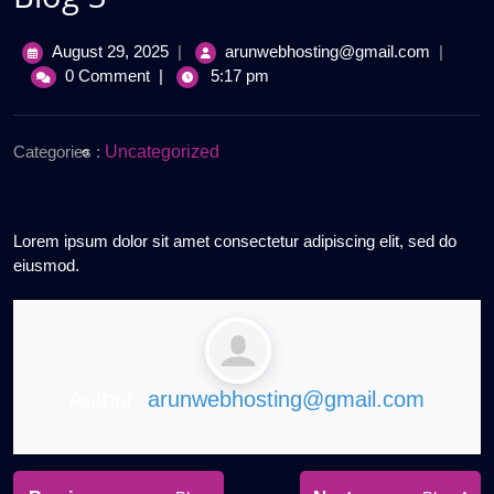
August
Blog
August 29, 2025
|
arunwebhosting@gmail.com
|
29,
3
0 Comment
|
5:17 pm
2025
Categories :
Uncategorized
Lorem ipsum dolor sit amet consectetur adipiscing elit, sed do
eiusmod.
Author:
arunwebhosting@gmail.com
Post