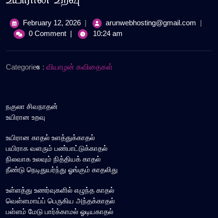
February
உயிரா
February 12, 2026
|
arunwebhosting@gmail.com
|
12,
உறவு
0 Comment
|
10:24 am
2026
Categories :
வியாழன் கவிதைகள்
நகுலா சிவநாதன்
உயிரான உறவு
உயிரான காதல் உளத்துக்காதல்
பயிராக வளரும் பண்பாட்டுக்காதல்
நிலவாக உலவும் நித்தியக் காதல்
நீண்டு நெடிதுயர்ந்து ஓங்கும் காதலிது
உள்ளத்து உணர்வுகளில் எழுந்த காதல்
வெள்ளமாய்ப் பெருகிய அந்தக்காதல்
பள்ளம் மேடு பார்க்காமல் ஓடியகாதல்