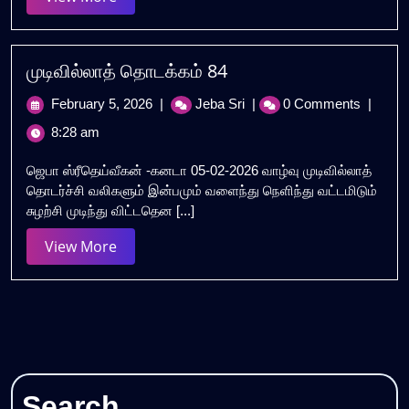
More
முடிவில்லாத் தொடக்கம் 84
February
முடிவில்லாத்
February 5, 2026
|
Jeba Sri
|
0 Comments
|
5,
தொடக்கம்
8:28 am
2026
84
ஜெபா ஸ்ரீதெய்வீகன் -கனடா 05-02-2026 வாழ்வு முடிவில்லாத்
தொடர்ச்சி வலிகளும் இன்பமும் வளைந்து நெளிந்து வட்டமிடும்
சுழற்சி முடிந்து விட்டதென [...]
View
View More
More
Search