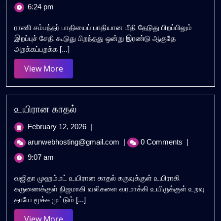
6:24 pm
உண்மைகள்
ராணி சம்பந்தர் பாதியைப் பாதியான மீதி தேடுது பிறப்பிலும்
இறப்புச் சேதி கூடுது பிறந்தது ஒன்று இரண்டு ஆகுதே
அறக்கப்பறக்க [...]
View
View More
More
௨யிரான காதல்
February
February 12, 2026
|
12,
௨யிரான
arunwebhosting@gmail.com
|
0 Comments
|
2026
காதல்
9:07 am
வஜிதா முஹம்மட் ௨யிரான காதல் க௫வுக்குள் ௨யிராகி
க௫ணைக்குள் நிஜமாகி வலிகளை வரமாக்கி ௨யி௫க்குள் ௨றவு
தாயே மூச்சு முட்டும் [...]
View
View More