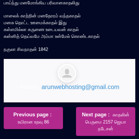
பாய்ந்து மனமோங்கிய பரிவானகாதலிது
மாலைக் காற்றின் மனதோரம் வந்தகாதல்
மனசு தொட்ட ஊமைக்காதல் இது
கள்ளமில்லா கருணை உடையவன் காதல்
கன்னித் தெய்வமே அம்மா உன்மேல் கொண்டகாதல்
நகுலா சிவநாதன் 1842
Author:
arunwebhosting@gmail.com
Post
navigation
Older
Newer
Previous page
Next page
காதலின்
Posts
Posts
உயிரான உறவு 86
பெருமை 2157 ஜெயா
நடேசன்