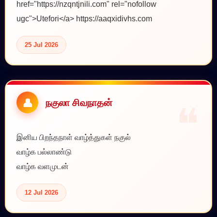
href="https://nzqntjnili.com" rel="nofollow
ugc">Utefori</a> https://aaqxidivhs.com
25 Jul 2026
நகுலா சிவநாதன்
இனிய பிறந்தநாள் வாழ்த்துகள் நகுல்
வாழ்க பல்லாண்டு
வாழ்க வளமுடன்
12 Jul 2026