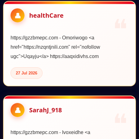
healthCare
https://gzzbmepc.com - Omoriwogo <a
href="https://nzqntjnili.com" rel="nofollow
ugc">Uqayju</a> https://aaqxidivhs.com
27 Jul 2026
SarahJ_918
https://gzzbmepc.com - Ivoxeidhe <a