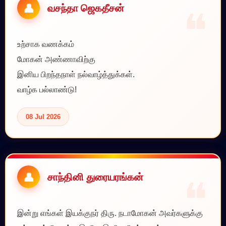
வசந்தா ஜெகதீசன்
உற்சாக வணக்கம்
மோகன் அண்ணாவிற்கு
இனிய பிறந்தநாள் நல்வாழ்த்துக்கள்.
வாழ்க பல்லாண்டு!
08 Jul 2026
சாந்தினி துரையரங்கன்
இன்று எங்கள் இயக்குநர் திரு. நடாமோகன் அவர்களுக்கு