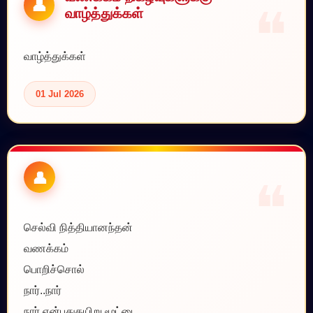
வாழ்த்துக்கள்
வாழ்த்துக்கள்
01 Jul 2026
செல்வி நித்தியானந்தன்
வணக்கம்
பொறிச்சொல்
நார்..நார்
நார் என்பதுகயிறு.மூட்டை