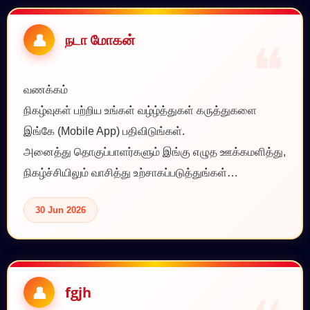
நடா மோகன்
வணக்கம்
நிகழ்வுகள் பற்றிய உங்கள் வழ்ழ்த்துகள் கருத்துகளை
இங்கே (Mobile App) பதிவிடுங்கள்.
அனைத்து தொகுப்பாளர்களும் இங்கு எழுத ஊக்கமளித்து,
நிகழ்ச்சியிலும் வாசித்து உற்சாகப்படுத்துங்கள்…
30 Jun 2026
fgjh