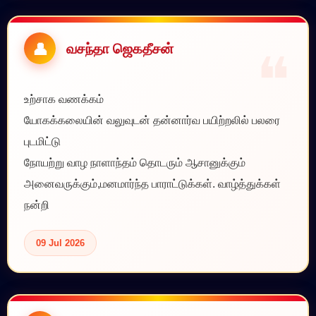
வசந்தா ஜெகதீசன்
உற்சாக வணக்கம்
யோகக்கலையின் வலுவுடன் தன்னார்வ பயிற்றலில் பலரை
புடமிட்டு
நோயற்று வாழ நாளாந்தம் தொடரும் ஆசானுக்கும்
அனைவருக்கும்,மனமார்ந்த பாராட்டுக்கள். வாழ்த்துக்கள்
நன்றி
09 Jul 2026