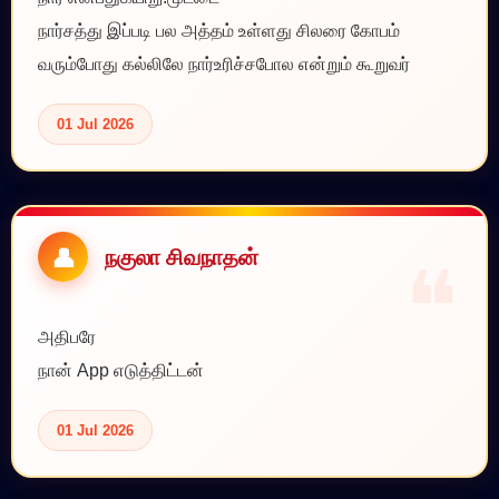
நார்சத்து இப்படி பல அத்தம் உள்ளது சிலரை கோபம்
வரும்போது கல்லிலே நார்உரிச்சபோல என்றும் கூறுவர்
01 Jul 2026
நகுலா சிவநாதன்
அதிபரே
நான் App எடுத்திட்டன்
01 Jul 2026