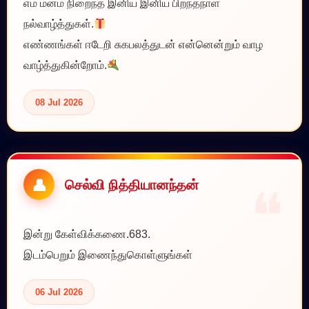
எம் மனம் நிறைந்த இனிய இனிய பிறந்தநாள்
நல்வாழ்த்துகள்.
எண்ணங்கள் ஈடேறி சுகபலத்துடன் என்னென்றும் வாழ
வாழ்த்துகின்றோம்.
08 Jul 2026
செல்வி நித்தியானந்தன்
இன்று கேள்விக்கணை.683.
இடம்பெறும் இணைந்துகொள்ளுங்கள்
06 Jul 2026